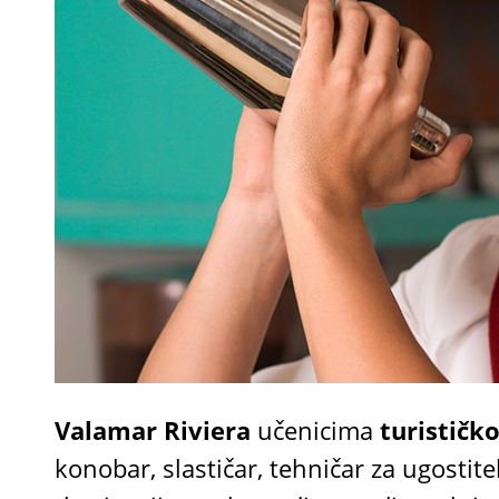
e
Valamar Riviera
učenicima
turističk
konobar, slastičar, tehničar za ugostitel