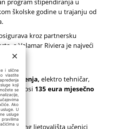
van program stipendiranja u
kom školske godine u trajanju od
a.
 osigurava kroz partnersku
ta, a Valamar Riviera je najveći
h usmjerenja,
elektro tehničar,
ndija iznosi
135 eura mjesečno
u.
15 kamping ljetovališta učenici