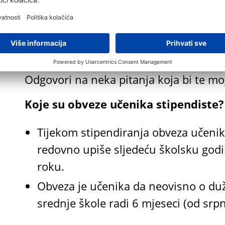
imaju priliku steći radno iskustvo, a 
je i prvo zaposlenje kod vodećeg poslo
Odgovori na neka pitanja koja bi te m
Koje su obveze učenika stipendiste
Tijekom stipendiranja obveza učenik
redovno upiše sljedeću školsku godi
roku.
Obveza je učenika da neovisno o duž
srednje škole radi 6 mjeseci (od srpn