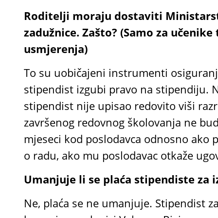
Roditelji moraju dostaviti Ministar
zadužnice. Zašto? (Samo za učenike t
usmjerenja)
To su uobičajeni instrumenti osiguranj
stipendist izgubi pravo na stipendiju. 
stipendist nije upisao redovito viši ra
završenog redovnog školovanja ne bu
mjeseci kod poslodavca odnosno ako pr
o radu, ako mu poslodavac otkaže ugov
Umanjuje li se plaća stipendiste za i
Ne, plaća se ne umanjuje. Stipendist z