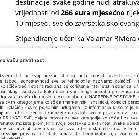
destinacije, svake godine nudi atrakti
vrijednosti od
266 eura mjesečno
tije
10 mjeseci, sve do završetka školovanj
Stipendiranje učenika Valamar Riviera
suradnju s Ministarstvom turizma i spor
pojedinačni stipenditor u Hrvatskoj.
Učenicima
elektrotehničkih i srodni
elektro mehaničar i agrotehničar, stipe
tijekom školske godine u istom trajanj
U jednom od 36 hotela i ljetovališta i 