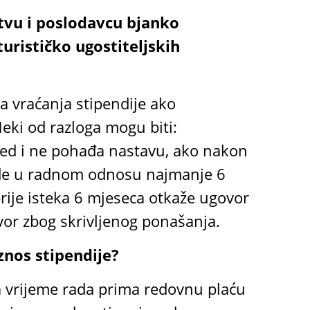
stvu i poslodavcu bjanko
urističko ugostiteljskih
a vraćanja stipendije ako
Neki od razloga mogu biti:
zred i ne pohađa nastavu, ako nakon
de u radnom odnosu najmanje 6
ije isteka 6 mjeseca otkaže ugovor
or zbog skrivljenog ponašanja.
znos stipendije?
a vrijeme rada prima redovnu plaću