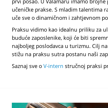
prvi posao. U Valamaru imamo brojne 
učeničke prakse. S mladim talentima rad
uče sve o dinamičnom i zahtjevnom po
Praksu vidimo kao idealnu priliku za ul
buduće zaposlenike, koji će biti sprem
najboljeg poslodavca u turizmu. Cilj n
stižu na praksu sutra postanu naši zap
Saznaj sve o
V-intern
stručnoj praksi 