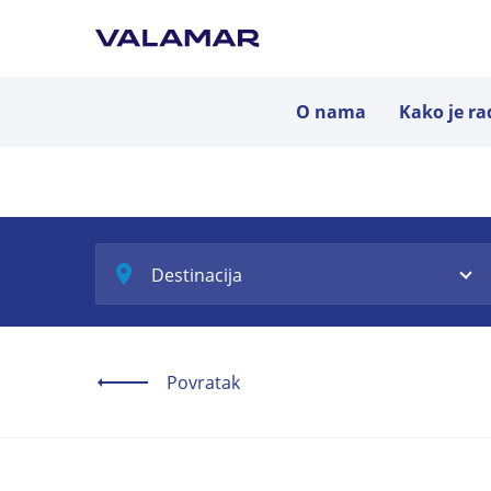
O nama
Kako je ra
Destinacija
Povratak