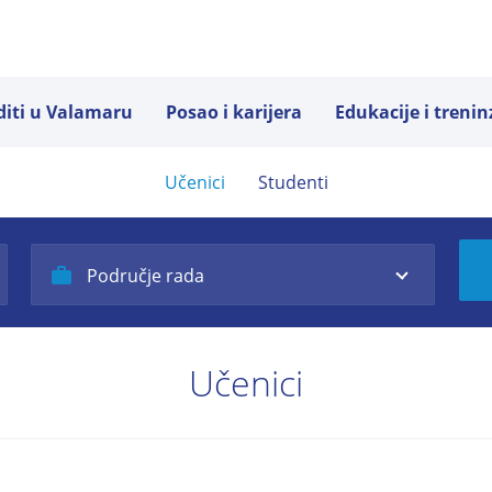
diti u Valamaru
Posao i karijera
Edukacije i trenin
Učenici
Studenti
Područje rada
Učenici