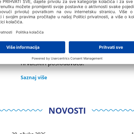
zaposlenika, a ponovno je
proglašen i najpoželjnijim
poslodavcem u turizmu i
ugostiteljstvu te je već devetu
godinu za redom jedina turistička
kompanija na listi 20 najboljih
hrvatskih poslodavaca.
Saznaj više
NOVOSTI