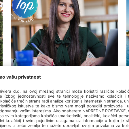
Top poslodavac
Valamar je najveći poslodavac u
hrvatskom turizmu s gotovo 8700