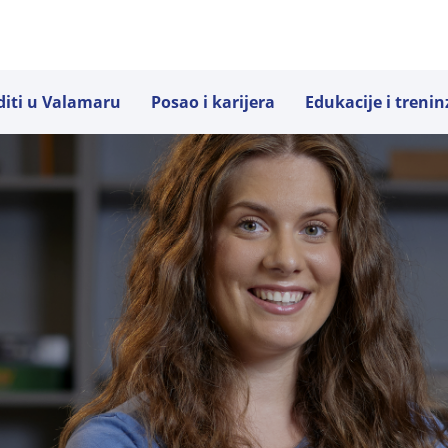
diti u Valamaru
Posao i karijera
Edukacije i trenin