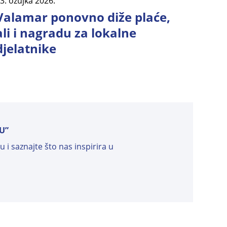
3. ožujka 2026.
Valamar ponovno diže plaće,
ali i nagradu za lokalne
djelatnike
U”
 i saznajte što nas inspirira u